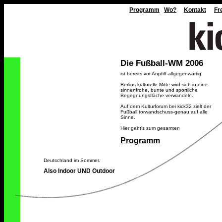
Programm
Wo?
Kontakt
Fr
Die Fußball-WM 2006
ist bereits vor Anpfiff allgegenwärtig.
Berlins kulturelle Mitte wird sich in eine
sinnenfrohe, bunte und sportliche
Begegnungsfläche verwandeln.
Auf dem Kulturforum bei kick32 zielt der
Fußball torwandschuss-genau auf alle
Sinne.
Hier geht's zum gesamten
Programm
Deutschland im Sommer.
Also Indoor UND Outdoor